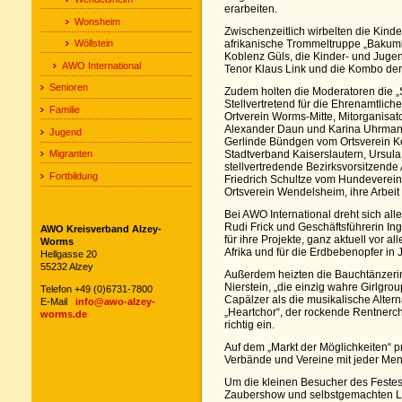
erarbeiten.
Wonsheim
Zwischenzeitlich wirbelten die Kin
Wöllstein
afrikanische Trommeltruppe „Bakum
Koblenz Güls, die Kinder- und Juge
AWO International
Tenor Klaus Link und die Kombo der
Senioren
Zudem holten die Moderatoren die „S
Stellvertretend für die Ehrenamtlic
Familie
Ortverein Worms-Mitte, Mitorganisa
Alexander Daun und Karina Uhrman
Jugend
Gerlinde Bündgen vom Ortsverein K
Migranten
Stadtverband Kaiserslautern, Ursul
stellvertredende Bezirksvorsitzend
Fortbildung
Friedrich Schultze vom Hundeverei
Ortsverein Wendelsheim, ihre Arbeit 
Bei AWO International dreht sich all
Rudi Frick und Geschäftsführerin I
AWO Kreisverband Alzey-
für ihre Projekte, ganz aktuell vor 
Worms
Afrika und für die Erdbebenopfer in 
Hellgasse 20
55232 Alzey
Außerdem heizten die Bauchtänzeri
Nierstein, „die einzig wahre Girlgro
Telefon +49 (0)6731-7800
Capälzer als die musikalische Alter
E-Mail
info@awo-alzey-
„Heartchor“, der rockende Rentner
worms.de
richtig ein.
Auf dem „Markt der Möglichkeiten“ p
Verbände und Vereine mit jeder Men
Um die kleinen Besucher des Festes
Zaubershow und selbstgemachten Luf