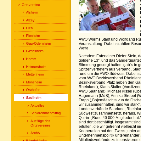
Ortsvereine
Alsheim
Alzey
Eich
Flonheim
AWO Worms Stadt und Wolfgang Rüt
Gau-Odernheim
Veranstaltung. Dabei strahlten Bes
Wette.
Gimbsheim
Nachdem Entertainer Dieter Stein,
Hamm
goldene 13“, und das Sängerquartett
Stimmung gesorgt hatten, gab´s in 
Heimersheim
Spitzenvertretern aus Verband, Sta
rund um die AWO Südwest. Dabei st
Mettenheim
vom AWO Bezirksverband Rheinlan
Monsheim
Bezirksverband Pfalz neben den Gas
Rheinland), Klaus Stalter (Vorsitzen
Osthofen
AWO Saarland), Michael Kissel (Ob
Hagemann (MdB), Annika Strebel (
Saulheim
Trapp („Bojemääschta vun de Fische
wir zusammenhalten, sind wir stark“, 
Aktuelles
Landesverbände Saarland, Rheinlan
Seniorennachmittag
Südwest zusammensetzt, heraus. Wie 
Quirin: „Rund 40 000 Mitglieder hat
Ausflüge des
sind dort beschäftigt. Insgesamt sind
Ortsvereines
erfüllen, die wir getrennt vielleicht 
Kooperation hat den Zweck, unter 
Archiv
Unternehmenspolitik untereinander
Mitgliedsverbände zu intensivieren
Wendelsheim